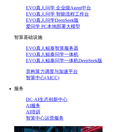
EVO真人问学 企业级Agent中台
EVO真人问学 智能流程工作台
EVO真人问学DeepSeek版
爱问学 PC本地部署大模型
智算基础设施
EVO真人鲲泰智算服务器
EVO真人鲲泰问学一体机
EVO真人鲲泰问学一体机DeepSeek版
异构算力调度与加速平台
智算中心(AICC)
服务
DC·AI生态创新中心
AI服务
AI培训
智算中心运营服务