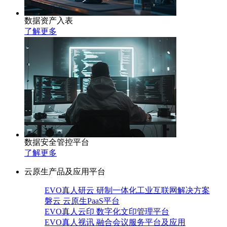
数据资产入表
了解更多
数据安全管控平台
了解更多
云原生产品及应用平台
EVO真人研云 研制一体化工业互联网解决方案
磐云 云原生PaaS平台
EVO真人云印 数字化文印管理平台
EVO真人视讯 融合会议服务平台及应用