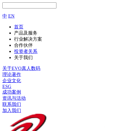
中
EN
首页
产品及服务
行业解决方案
合作伙伴
投资者关系
关于我们
关于EVO真人数码
理论著作
企业文化
ESG
成功案例
资讯与活动
联系我们
加入我们