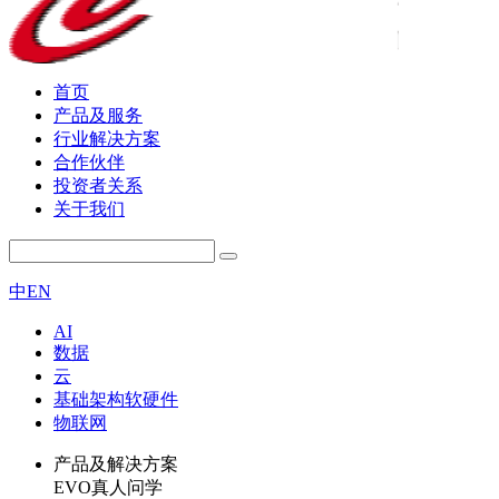
首页
产品及服务
行业解决方案
合作伙伴
投资者关系
关于我们
中
EN
AI
数据
云
基础架构软硬件
物联网
产品及解决方案
EVO真人问学