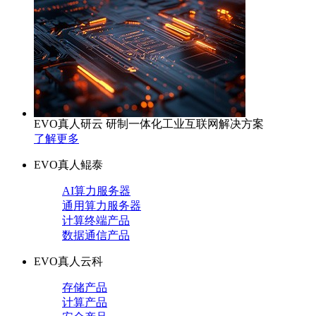
EVO真人研云 研制一体化工业互联网解决方案
了解更多
EVO真人鲲泰
AI算力服务器
通用算力服务器
计算终端产品
数据通信产品
EVO真人云科
存储产品
计算产品